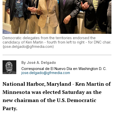
Democratic delegates from the territories endorsed the
candidacy of Ken Martin - fourth from left to right - for DNC chair.
(
jose.delgado@gfrmedia.com
)
By
José A. Delgado
Corresponsal de El Nuevo Día en Washington D. C.
jose.delgado@gfrmedia.com
National Harbor, Maryland
-
Ken Martin of
Minnesota was elected Saturday as the
new chairman of the U.S. Democratic
Party.