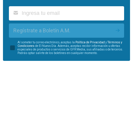
Regístrate a Boletín A.M.
Al someter tu correo electrónico, aceptas la
Política de Privacidad
y
Términos y
Condiciones
de El Nuevo Día. Además, aceptas recibir información u ofertas
especiales de productos o servicios de GFR Media, sus afiliadas o de terceros.
Podrás optar salirte de los boletines en cualquier momento.