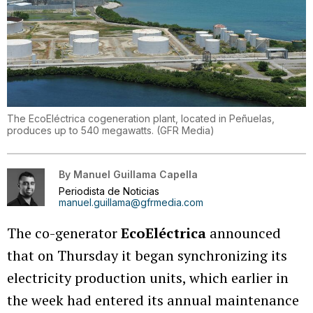
The EcoEléctrica cogeneration plant, located in Peñuelas,
produces up to 540 megawatts.
(
GFR Media
)
By
Manuel Guillama Capella
Periodista de Noticias
manuel.guillama@gfrmedia.com
The co-generator
EcoEléctrica
announced
that on Thursday it began synchronizing its
electricity production units, which earlier in
the week had entered its annual maintenance