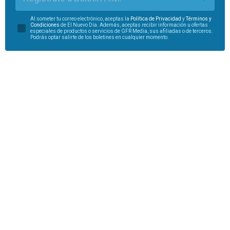
Al someter tu correo electrónico, aceptas la
Política de Privacidad
y
Términos y
Condiciones
de El Nuevo Día. Además, aceptas recibir información u ofertas
especiales de productos o servicios de GFR Media, sus afiliadas o de terceros.
Podrás optar salirte de los boletines en cualquier momento.