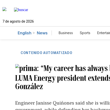
7 de agosto de 2026
English
News
Business
Sports
Enterta
CONTENIDO AUTOMATIZADO
“My career has always 
LUMA Energy president extends 
González
Engineer Janisse Quiñones said she is willi
government, while defending her backgrou