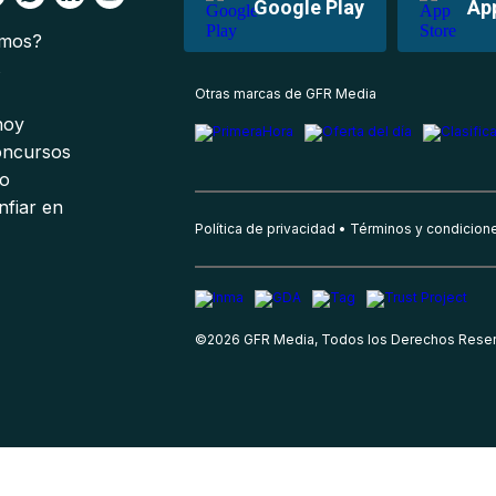
Google Play
Ap
omos?
s
Otras marcas de GFR Media
 hoy
oncursos
io
nfiar en
Política de privacidad
Términos y condicion
©
2026
GFR Media, Todos los Derechos Rese