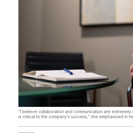
“I believe collaboration and communication are extremely i
is critical to the company’s success,” she emphasized in her