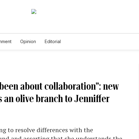
inment
Opinion
Editorial
been about collaboration”: new
an olive branch to Jenniffer
ng to resolve differences with the
nd and asserting that she understands the