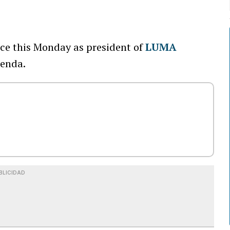
ice this Monday as president of
LUMA
genda.
BLICIDAD