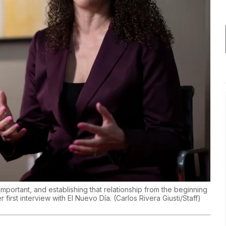
mportant, and establishing that relationship from the beginning
 first interview with El Nuevo Día.
(
Carlos Rivera Giusti/Staff
)