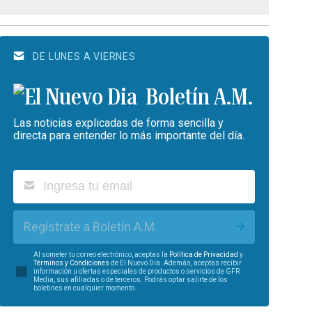
DE LUNES A VIERNES
Boletín A.M.
Las noticias explicadas de forma sencilla y
directa para entender lo más importante del día.
Regístrate a Boletín A.M.
Al someter tu correo electrónico, aceptas la
Política de Privacidad
y
Términos y Condiciones
de El Nuevo Día. Además, aceptas recibir
información u ofertas especiales de productos o servicios de GFR
Media, sus afiliadas o de terceros. Podrás optar salirte de los
boletines en cualquier momento.