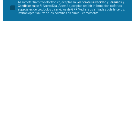
Al someter tu correo electrónico, aceptas la
Política de Privacidad
y
Términos y
Condiciones
de El Nuevo Día. Además, aceptas recibir información u ofertas
especiales de productos o servicios de GFR Media, sus afiliadas o de terceros.
Podrás optar salirte de los boletines en cualquier momento.