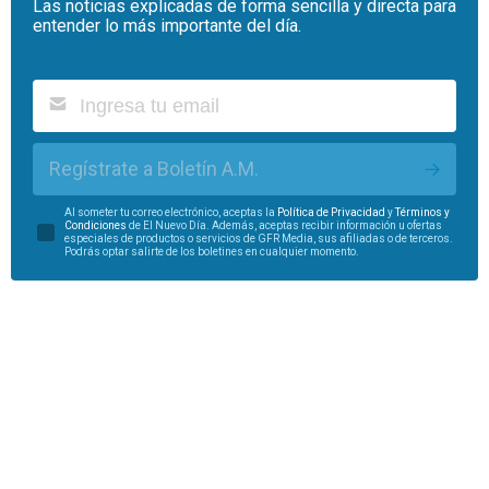
Las noticias explicadas de forma sencilla y directa para
entender lo más importante del día.
Regístrate a Boletín A.M.
Al someter tu correo electrónico, aceptas la
Política de Privacidad
y
Términos y
Condiciones
de El Nuevo Día. Además, aceptas recibir información u ofertas
especiales de productos o servicios de GFR Media, sus afiliadas o de terceros.
Podrás optar salirte de los boletines en cualquier momento.