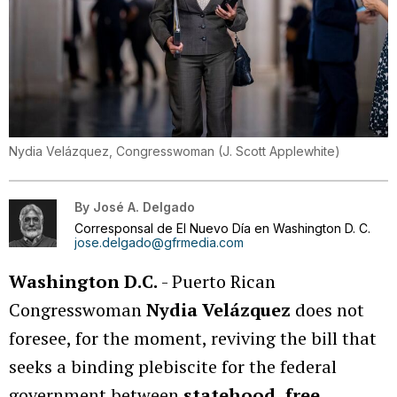
Nydia Velázquez, Congresswoman
(
J. Scott Applewhite
)
By
José A. Delgado
Corresponsal de El Nuevo Día en Washington D. C.
jose.delgado@gfrmedia.com
Washington D.C.
- Puerto Rican
Congresswoman
Nydia Velázquez
does not
foresee, for the moment, reviving the bill that
seeks a binding plebiscite for the federal
government between
statehood
,
free