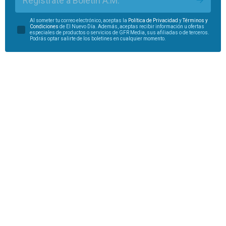
Regístrate a Boletín A.M.
Al someter tu correo electrónico, aceptas la
Política de Privacidad
y
Términos y
Condiciones
de El Nuevo Día. Además, aceptas recibir información u ofertas
especiales de productos o servicios de GFR Media, sus afiliadas o de terceros.
Podrás optar salirte de los boletines en cualquier momento.