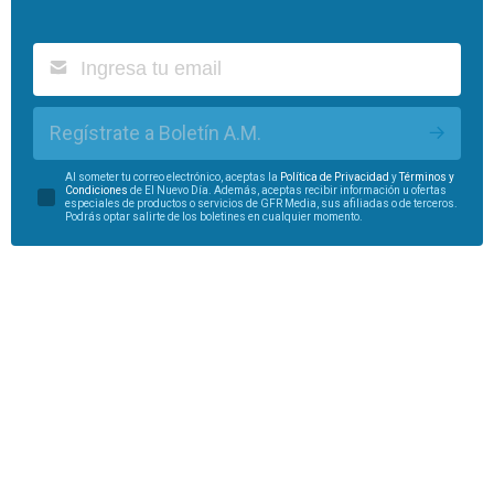
Regístrate a Boletín A.M.
Al someter tu correo electrónico, aceptas la
Política de Privacidad
y
Términos y
Condiciones
de El Nuevo Día. Además, aceptas recibir información u ofertas
especiales de productos o servicios de GFR Media, sus afiliadas o de terceros.
Podrás optar salirte de los boletines en cualquier momento.