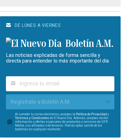
DE LUNES A VIERNES
Boletín A.M.
Las noticias explicadas de forma sencilla y
directa para entender lo más importante del día.
Regístrate a Boletín A.M.
Al someter tu correo electrónico, aceptas la
Política de Privacidad
y
Términos y Condiciones
de El Nuevo Día. Además, aceptas recibir
información u ofertas especiales de productos o servicios de GFR
Media, sus afiliadas o de terceros. Podrás optar salirte de los
boletines en cualquier momento.