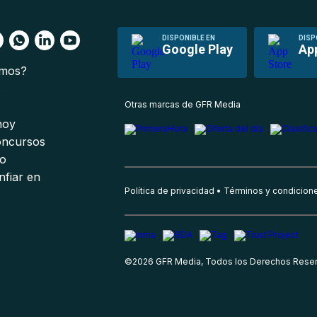
DISPONIBLE EN
DISP
Google Play
Ap
omos?
s
Otras marcas de GFR Media
 hoy
oncursos
io
nfiar en
Política de privacidad
Términos y condicion
©
2026
GFR Media, Todos los Derechos Rese