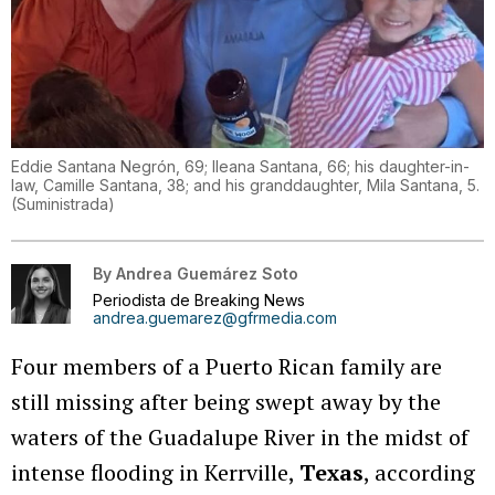
Eddie Santana Negrón, 69; Ileana Santana, 66; his daughter-in-
law, Camille Santana, 38; and his granddaughter, Mila Santana, 5.
(
Suministrada
)
By
Andrea Guemárez Soto
Periodista de Breaking News
andrea.guemarez@gfrmedia.com
Four members of a Puerto Rican family are
still missing after being swept away by the
waters of the Guadalupe River in the midst of
intense flooding in Kerrville,
Texas
, according