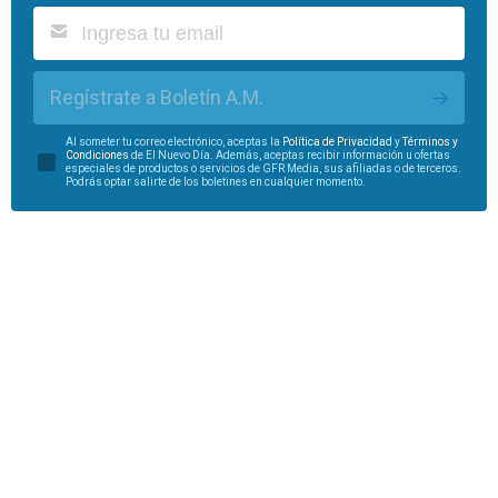
Regístrate a Boletín A.M.
Al someter tu correo electrónico, aceptas la
Política de Privacidad
y
Términos y
Condiciones
de El Nuevo Día. Además, aceptas recibir información u ofertas
especiales de productos o servicios de GFR Media, sus afiliadas o de terceros.
Podrás optar salirte de los boletines en cualquier momento.