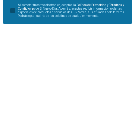
Al someter tu correo electrónico, aceptas la
Política de Privacidad
y
Términos y
Condiciones
de El Nuevo Día. Además, aceptas recibir información u ofertas
especiales de productos o servicios de GFR Media, sus afiliadas o de terceros.
Podrás optar salirte de los boletines en cualquier momento.