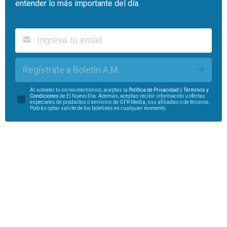
entender lo más importante del día.
Regístrate a Boletín A.M.
Al someter tu correo electrónico, aceptas la
Política de Privacidad
y
Términos y
Condiciones
de El Nuevo Día. Además, aceptas recibir información u ofertas
especiales de productos o servicios de GFR Media, sus afiliadas o de terceros.
Podrás optar salirte de los boletines en cualquier momento.