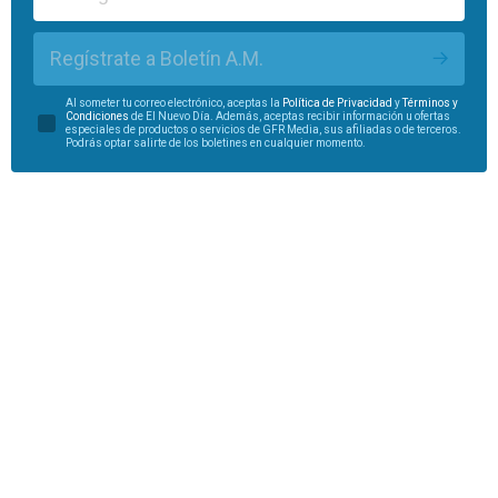
Regístrate a Boletín A.M.
Al someter tu correo electrónico, aceptas la
Política de Privacidad
y
Términos y
Condiciones
de El Nuevo Día. Además, aceptas recibir información u ofertas
especiales de productos o servicios de GFR Media, sus afiliadas o de terceros.
Podrás optar salirte de los boletines en cualquier momento.