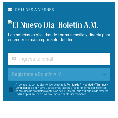
DE LUNES A VIERNES
Boletín A.M.
Las noticias explicadas de forma sencilla y directa para
entender lo más importante del día.
Regístrate a Boletín A.M.
Al someter tu correo electrónico, aceptas la
Política de Privacidad
y
Términos y
Condiciones
de El Nuevo Día. Además, aceptas recibir información u ofertas
especiales de productos o servicios de GFR Media, sus afiliadas o de terceros.
Podrás optar salirte de los boletines en cualquier momento.