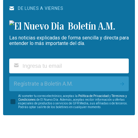
DE LUNES A VIERNES
Boletín A.M.
Las noticias explicadas de forma sencilla y directa para
entender lo más importante del día.
Regístrate a Boletín A.M.
Al someter tu correo electrónico, aceptas la
Política de Privacidad
y
Términos y
Condiciones
de El Nuevo Día. Además, aceptas recibir información u ofertas
especiales de productos o servicios de GFR Media, sus afiliadas o de terceros.
Podrás optar salirte de los boletines en cualquier momento.