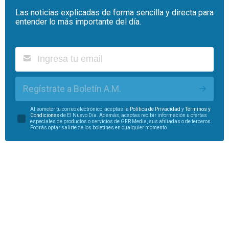
Las noticias explicadas de forma sencilla y directa para
entender lo más importante del día.
Regístrate a Boletín A.M.
Al someter tu correo electrónico, aceptas la
Política de Privacidad
y
Términos y
Condiciones
de El Nuevo Día. Además, aceptas recibir información u ofertas
especiales de productos o servicios de GFR Media, sus afiliadas o de terceros.
Podrás optar salirte de los boletines en cualquier momento.