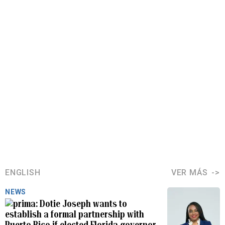
ENGLISH
VER MÁS
NEWS
Dotie Joseph wants to
establish a formal partnership with
Puerto Rico if elected Florida governor