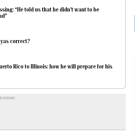
sing: “He told us that he didn’t want to be
ad”
ayas correct?
to Rico to Illinois: how he will prepare for his
BLICIDAD