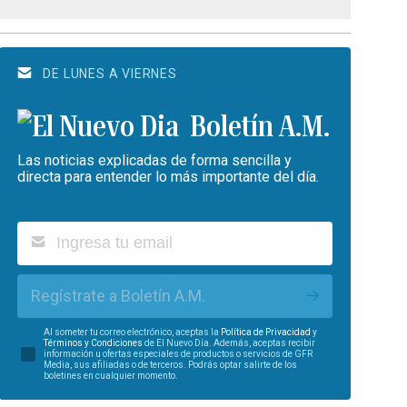
DE LUNES A VIERNES
Boletín A.M.
Las noticias explicadas de forma sencilla y
directa para entender lo más importante del día.
Regístrate a Boletín A.M.
Al someter tu correo electrónico, aceptas la
Política de Privacidad
y
Términos y Condiciones
de El Nuevo Día. Además, aceptas recibir
información u ofertas especiales de productos o servicios de GFR
Media, sus afiliadas o de terceros. Podrás optar salirte de los
boletines en cualquier momento.