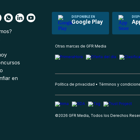
DISPONIBLE EN
DISP
Google Play
Ap
omos?
s
Otras marcas de GFR Media
 hoy
oncursos
io
nfiar en
Política de privacidad
Términos y condicion
©
2026
GFR Media, Todos los Derechos Rese