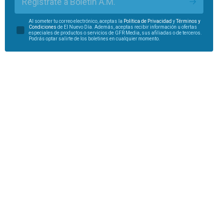
Regístrate a Boletín A.M.
Al someter tu correo electrónico, aceptas la
Política de Privacidad
y
Términos y
Condiciones
de El Nuevo Día. Además, aceptas recibir información u ofertas
especiales de productos o servicios de GFR Media, sus afiliadas o de terceros.
Podrás optar salirte de los boletines en cualquier momento.