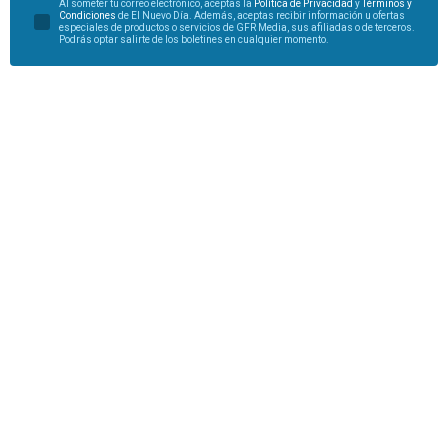
Al someter tu correo electrónico, aceptas la
Política de Privacidad
y
Términos y
Condiciones
de El Nuevo Día. Además, aceptas recibir información u ofertas
especiales de productos o servicios de GFR Media, sus afiliadas o de terceros.
Podrás optar salirte de los boletines en cualquier momento.