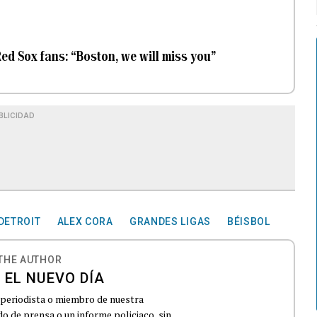
ed Sox fans: “Boston, we will miss you”
BLICIDAD
 DETROIT
ALEX CORA
GRANDES LIGAS
BÉISBOL
THE AUTHOR
 EL NUEVO DÍA
 periodista o miembro de nuestra
 de prensa o un informe policiaco, sin