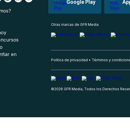
Google Play
Ap
omos?
s
Otras marcas de GFR Media
 hoy
oncursos
io
nfiar en
Política de privacidad
Términos y condicion
©
2026
GFR Media, Todos los Derechos Rese