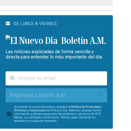
DE LUNES A VIERNES
Boletín A.M.
Las noticias explicadas de forma sencilla y
directa para entender lo más importante del día.
Regístrate a Boletín A.M.
Al someter tu correo electrónico, aceptas la
Política de Privacidad
y
Términos y Condiciones
de El Nuevo Día. Además, aceptas recibir
información u ofertas especiales de productos o servicios de GFR
Media, sus afiliadas o de terceros. Podrás optar salirte de los
boletines en cualquier momento.