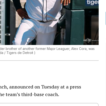
lder brother of another former Major Leaguer, Alex Cora, was
da / Tigers de Detroit
)
inch, announced on Tuesday at a press
the team’s third-base coach.