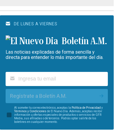
DE LUNES A VIERNES
Boletín A.M.
Las noticias explicadas de forma sencilla y
directa para entender lo más importante del día.
Regístrate a Boletín A.M.
Al someter tu correo electrónico, aceptas la
Política de Privacidad
y
Términos y Condiciones
de El Nuevo Día. Además, aceptas recibir
información u ofertas especiales de productos o servicios de GFR
Media, sus afiliadas o de terceros. Podrás optar salirte de los
boletines en cualquier momento.