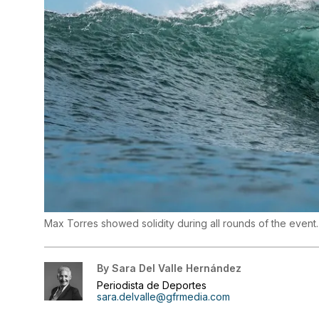
Max Torres showed solidity during all rounds of the event
By
Sara Del Valle Hernández
Periodista de Deportes
sara.delvalle@gfrmedia.com