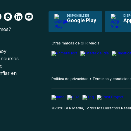
DISPONIBLE EN
DISP
Google Play
Ap
omos?
s
Otras marcas de GFR Media
 hoy
oncursos
io
nfiar en
Política de privacidad
Términos y condicion
©
2026
GFR Media, Todos los Derechos Rese