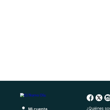
¿Quiénes s
Mi cuenta