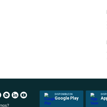
DISPONIBLE EN
DISP
Google Play
Ap
omos?