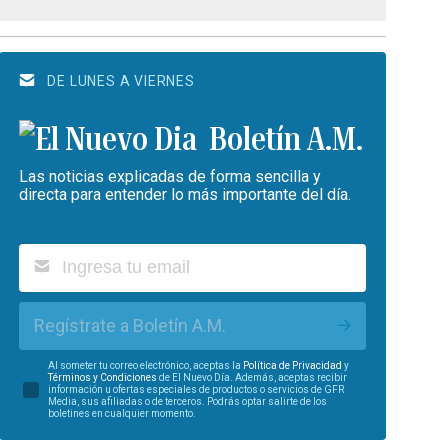
DE LUNES A VIERNES
Boletín A.M.
Las noticias explicadas de forma sencilla y
directa para entender lo más importante del día.
Regístrate a Boletín A.M.
Al someter tu correo electrónico, aceptas la
Política de Privacidad
y
Términos y Condiciones
de El Nuevo Día. Además, aceptas recibir
información u ofertas especiales de productos o servicios de GFR
Media, sus afiliadas o de terceros. Podrás optar salirte de los
boletines en cualquier momento.