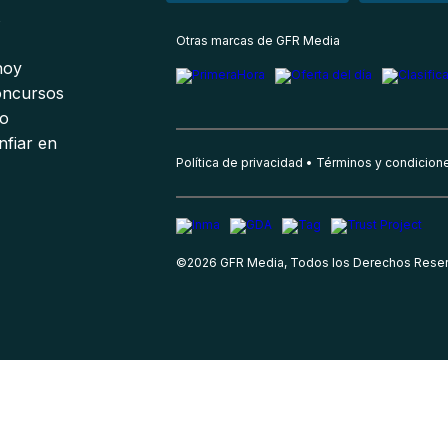
s
Otras marcas de GFR Media
 hoy
oncursos
io
nfiar en
Política de privacidad
Términos y condicion
©
2026
GFR Media, Todos los Derechos Rese