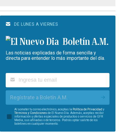
DE LUNES A VIERNES
Boletín A.M.
Las noticias explicadas de forma sencilla y
directa para entender lo más importante del día.
Regístrate a Boletín A.M.
Al someter tu correo electrónico, aceptas la
Política de Privacidad
y
Términos y Condiciones
de El Nuevo Día. Además, aceptas recibir
información u ofertas especiales de productos o servicios de GFR
Media, sus afiliadas o de terceros. Podrás optar salirte de los
boletines en cualquier momento.