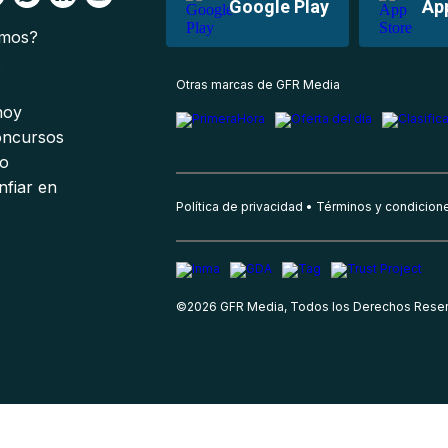
Google Play
Ap
omos?
s
Otras marcas de GFR Media
 hoy
oncursos
io
nfiar en
Política de privacidad
Términos y condicion
©
2026
GFR Media, Todos los Derechos Rese