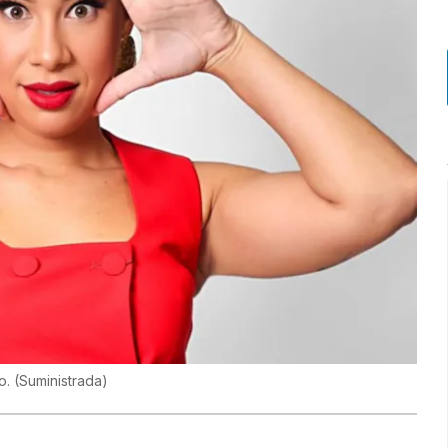
ro.
(
Suministrada
)