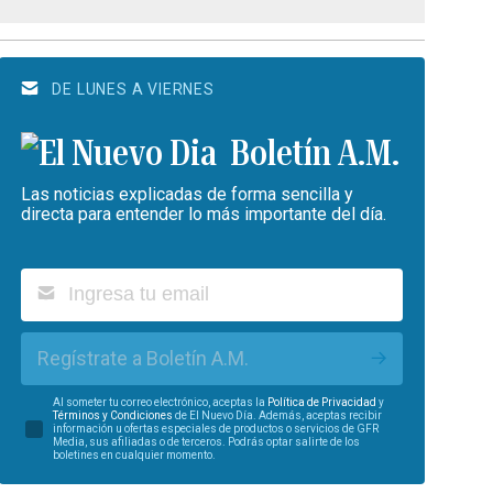
DE LUNES A VIERNES
Boletín A.M.
Las noticias explicadas de forma sencilla y
directa para entender lo más importante del día.
Regístrate a Boletín A.M.
Al someter tu correo electrónico, aceptas la
Política de Privacidad
y
Términos y Condiciones
de El Nuevo Día. Además, aceptas recibir
información u ofertas especiales de productos o servicios de GFR
Media, sus afiliadas o de terceros. Podrás optar salirte de los
boletines en cualquier momento.