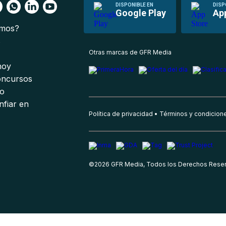
DISPONIBLE EN
DISP
Google Play
Ap
omos?
s
Otras marcas de GFR Media
 hoy
oncursos
io
nfiar en
Política de privacidad
Términos y condicion
©
2026
GFR Media, Todos los Derechos Rese