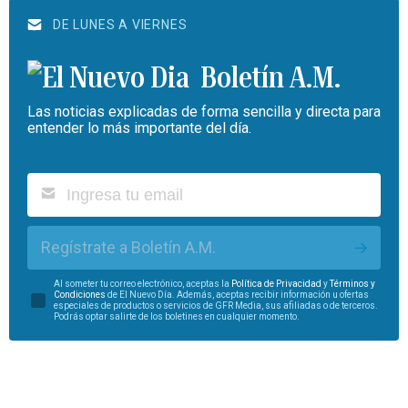
DE LUNES A VIERNES
Boletín A.M.
Las noticias explicadas de forma sencilla y directa para
entender lo más importante del día.
Regístrate a Boletín A.M.
Al someter tu correo electrónico, aceptas la
Política de Privacidad
y
Términos y
Condiciones
de El Nuevo Día. Además, aceptas recibir información u ofertas
especiales de productos o servicios de GFR Media, sus afiliadas o de terceros.
Podrás optar salirte de los boletines en cualquier momento.