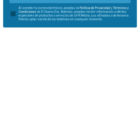
Al someter tu correo electrónico, aceptas la
Política de Privacidad
y
Términos y
Condiciones
de El Nuevo Día. Además, aceptas recibir información u ofertas
especiales de productos o servicios de GFR Media, sus afiliadas o de terceros.
Podrás optar salirte de los boletines en cualquier momento.