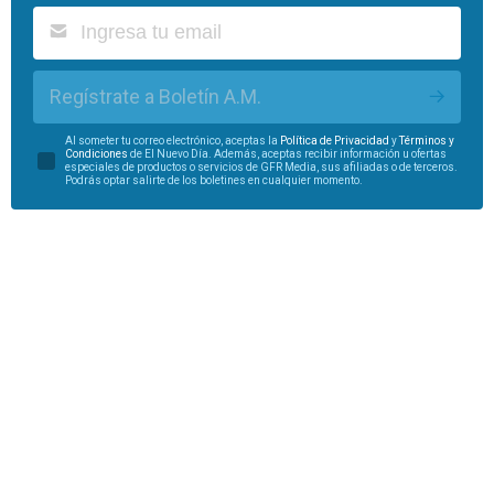
Regístrate a Boletín A.M.
Al someter tu correo electrónico, aceptas la
Política de Privacidad
y
Términos y
Condiciones
de El Nuevo Día. Además, aceptas recibir información u ofertas
especiales de productos o servicios de GFR Media, sus afiliadas o de terceros.
Podrás optar salirte de los boletines en cualquier momento.