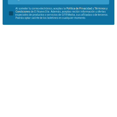
Al someter tu correo electrónico, aceptas la
Política de Privacidad
y
Términos y
Condiciones
de El Nuevo Día. Además, aceptas recibir información u ofertas
especiales de productos o servicios de GFR Media, sus afiliadas o de terceros.
Podrás optar salirte de los boletines en cualquier momento.