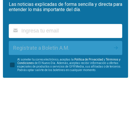
Las noticias explicadas de forma sencilla y directa para
entender lo más importante del día.
Regístrate a Boletín A.M.
Al someter tu correo electrónico, aceptas la
Política de Privacidad
y
Términos y
Condiciones
de El Nuevo Día. Además, aceptas recibir información u ofertas
especiales de productos o servicios de GFR Media, sus afiliadas o de terceros.
Podrás optar salirte de los boletines en cualquier momento.