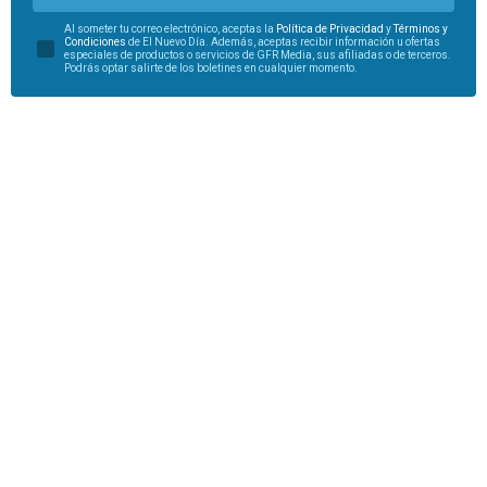
Al someter tu correo electrónico, aceptas la
Política de Privacidad
y
Términos y
Condiciones
de El Nuevo Día. Además, aceptas recibir información u ofertas
especiales de productos o servicios de GFR Media, sus afiliadas o de terceros.
Podrás optar salirte de los boletines en cualquier momento.