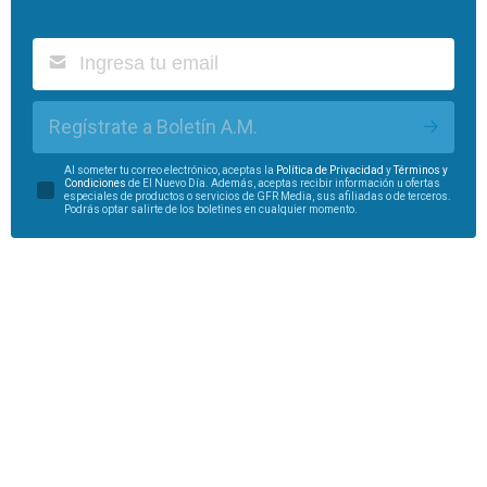
Regístrate a Boletín A.M.
Al someter tu correo electrónico, aceptas la
Política de Privacidad
y
Términos y
Condiciones
de El Nuevo Día. Además, aceptas recibir información u ofertas
especiales de productos o servicios de GFR Media, sus afiliadas o de terceros.
Podrás optar salirte de los boletines en cualquier momento.