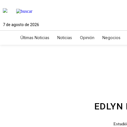
7 de agosto de 2026
Últimas Noticias
Noticias
Opinión
Negocios
Ciencia y Ambiente
Gastronomía
De Viaje
Newsletters
Feriados
Edictos
Especiales
EDLYN
Estudió