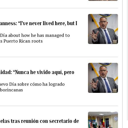
ness: “I’ve never lived here, but I
o Día about how he has managed to
is Puerto Rican roots
dad: “Nunca he vivido aquí, pero
Nuevo Día sobre cómo ha logrado
s borincanas
uelas tras reunión con secretario de