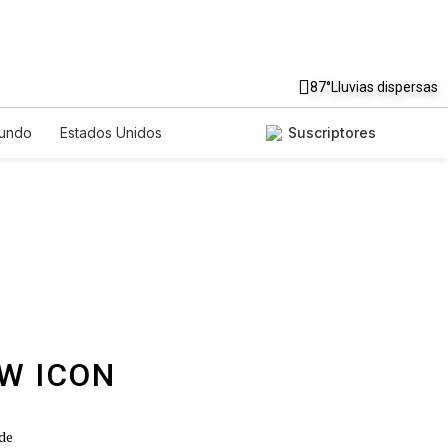
87°
Lluvias dispersas
undo
Estados Unidos
Suscriptores
nglish
Podcasts
Horóscopos
 de