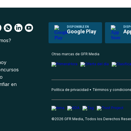
DISPONIBLE EN
DISP
Google Play
Ap
omos?
s
Otras marcas de GFR Media
 hoy
oncursos
io
nfiar en
Política de privacidad
Términos y condicion
©
2026
GFR Media, Todos los Derechos Rese