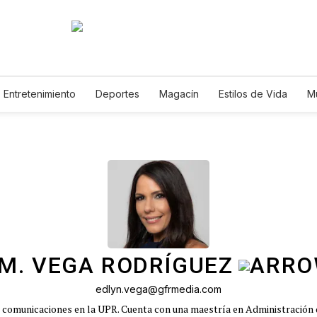
Entretenimiento
Deportes
Magacín
Estilos de Vida
M
Tecnología
Juegos
Lotería
Vídeos
Fotogalerías
E
 M. VEGA RODRÍGUEZ
edlyn.vega@gfrmedia.com
 comunicaciones en la UPR. Cuenta con una maestría en Administración