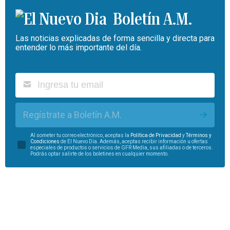
Boletín A.M.
Las noticias explicadas de forma sencilla y directa para
entender lo más importante del día.
Regístrate a Boletín A.M.
Al someter tu correo electrónico, aceptas la
Política de Privacidad
y
Términos y
Condiciones
de El Nuevo Día. Además, aceptas recibir información u ofertas
especiales de productos o servicios de GFR Media, sus afiliadas o de terceros.
Podrás optar salirte de los boletines en cualquier momento.