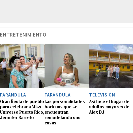
ENTRETENIMIENTO
FARÁNDULA
FARÁNDULA
TELEVISIÓN
Gran fiesta de pueblo
Las personalidades
Así luce el hogar de
para celebrar a Miss
boricuas que se
adultos mayores de
Universe Puerto Rico,
encuentran
Alex DJ
Jennifer Barreto
remodelando sus
casas