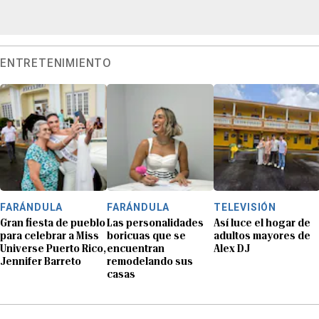
ENTRETENIMIENTO
FARÁNDULA
FARÁNDULA
TELEVISIÓN
Gran fiesta de pueblo
Las personalidades
Así luce el hogar de
para celebrar a Miss
boricuas que se
adultos mayores de
Universe Puerto Rico,
encuentran
Alex DJ
Jennifer Barreto
remodelando sus
casas