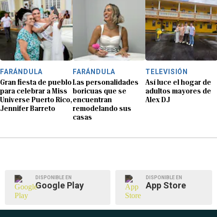
FARÁNDULA
FARÁNDULA
TELEVISIÓN
Gran fiesta de pueblo
Las personalidades
Así luce el hogar de
para celebrar a Miss
boricuas que se
adultos mayores de
Universe Puerto Rico,
encuentran
Alex DJ
Jennifer Barreto
remodelando sus
casas
DISPONIBLE EN
DISPONIBLE EN
Google Play
App Store