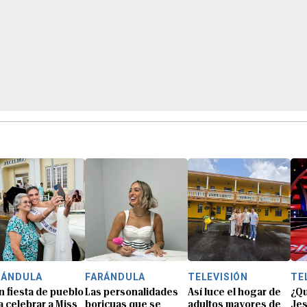
RÁNDULA
FARÁNDULA
TELEVISIÓN
TE
n fiesta de pueblo
Las personalidades
Así luce el hogar de
¿Qu
a celebrar a Miss
boricuas que se
adultos mayores de
Jes