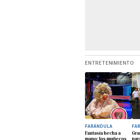
ENTRETENIMIENTO
FARÁNDULA
FA
Fantasía hecha a
Gra
mano: los muñecos
par