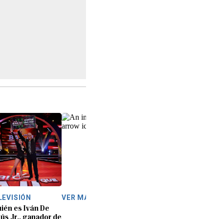
LEVISIÓN
VER MÁS
ién es Iván De
ús Jr., ganador de