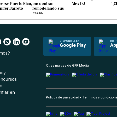
verse Puerto Rico,
encuentran
Alex DJ
“¡C
nifer Barreto
remodelando sus
casas
DISPONIBLE EN
DISP
Google Play
Ap
omos?
s
Otras marcas de GFR Media
 hoy
oncursos
io
nfiar en
Política de privacidad
Términos y condicion