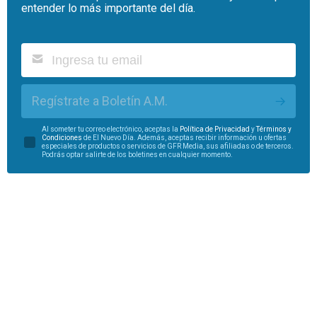
entender lo más importante del día.
Regístrate a Boletín A.M.
Al someter tu correo electrónico, aceptas la
Política de Privacidad
y
Términos y
Condiciones
de El Nuevo Día. Además, aceptas recibir información u ofertas
especiales de productos o servicios de GFR Media, sus afiliadas o de terceros.
Podrás optar salirte de los boletines en cualquier momento.