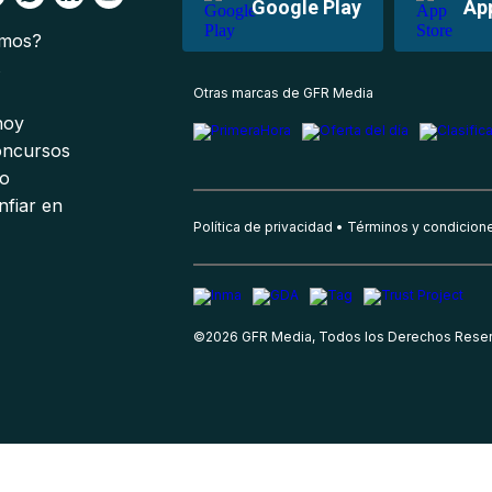
Google Play
Ap
omos?
s
Otras marcas de GFR Media
 hoy
oncursos
io
nfiar en
Política de privacidad
Términos y condicion
©
2026
GFR Media, Todos los Derechos Rese