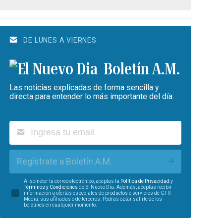
DE LUNES A VIERNES
Boletín A.M.
Las noticias explicadas de forma sencilla y
directa para entender lo más importante del día.
Regístrate a Boletín A.M.
Al someter tu correo electrónico, aceptas la
Política de Privacidad
y
Términos y Condiciones
de El Nuevo Día. Además, aceptas recibir
información u ofertas especiales de productos o servicios de GFR
Media, sus afiliadas o de terceros. Podrás optar salirte de los
boletines en cualquier momento.