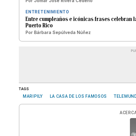
Por
Jomar José Rivera Cedeño
ENTRETENIMIENTO
Entre cumpleaños e icónicas frases celebran la
Puerto Rico
Por
Bárbara Sepúlveda Núñez
PU
TAGS
MARIPILY
LA CASA DE LOS FAMOSOS
TELEMUN
ACERCA