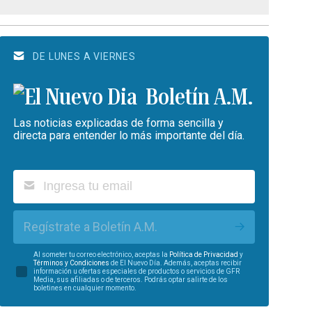
DE LUNES A VIERNES
Boletín A.M.
Las noticias explicadas de forma sencilla y
directa para entender lo más importante del día.
Regístrate a Boletín A.M.
Al someter tu correo electrónico, aceptas la
Política de Privacidad
y
Términos y Condiciones
de El Nuevo Día. Además, aceptas recibir
información u ofertas especiales de productos o servicios de GFR
Media, sus afiliadas o de terceros. Podrás optar salirte de los
boletines en cualquier momento.