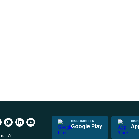
DISPONIBLE EN
DISP
Google Play
Ap
omos?