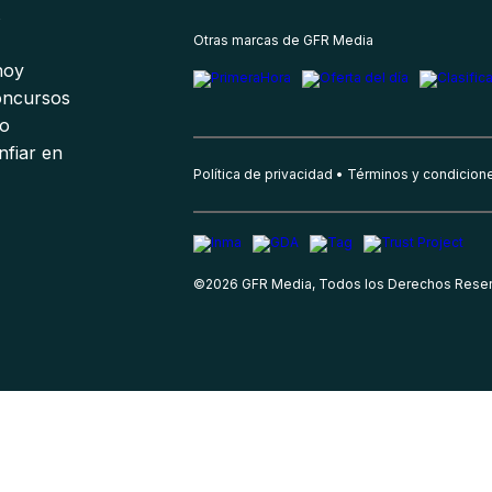
s
Otras marcas de GFR Media
 hoy
oncursos
io
nfiar en
Política de privacidad
Términos y condicion
©
2026
GFR Media, Todos los Derechos Rese