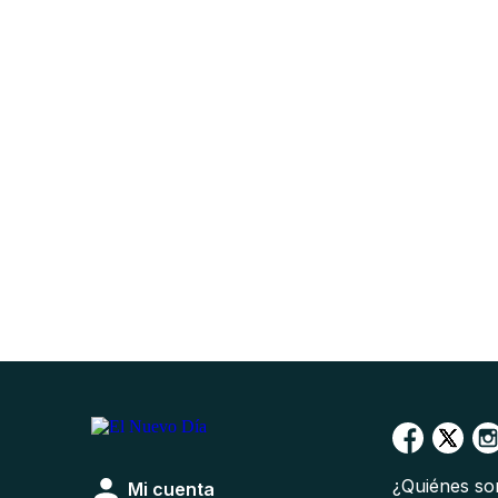
¿Quiénes s
Mi cuenta