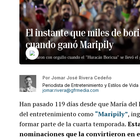
El instante que miles de bor
cuando ganó Maripily
¡Brincaron con orgullo cuando el "Huracán Boricua" se llevó el 
Por
Jomar José Rivera Cedeño
Periodista de Entretenimiento y Estilos de Vida
jomar.rivera@gfrmedia.com
Han pasado 119 días desde que María del P
del entretenimiento como
“Maripily”
, in
formar parte de la cuarta temporada.
Esta
nominaciones que la convirtieron en el