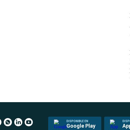
DISPONIBLE EN
DISP
Google Play
Ap