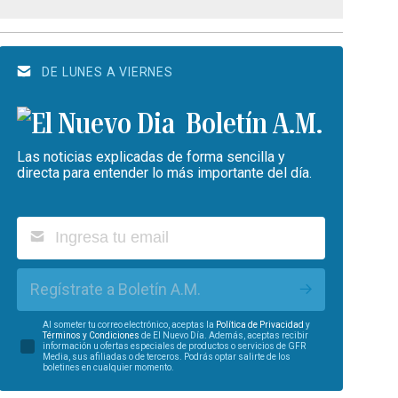
DE LUNES A VIERNES
Boletín A.M.
Las noticias explicadas de forma sencilla y
directa para entender lo más importante del día.
Regístrate a Boletín A.M.
Al someter tu correo electrónico, aceptas la
Política de Privacidad
y
Términos y Condiciones
de El Nuevo Día. Además, aceptas recibir
información u ofertas especiales de productos o servicios de GFR
Media, sus afiliadas o de terceros. Podrás optar salirte de los
boletines en cualquier momento.