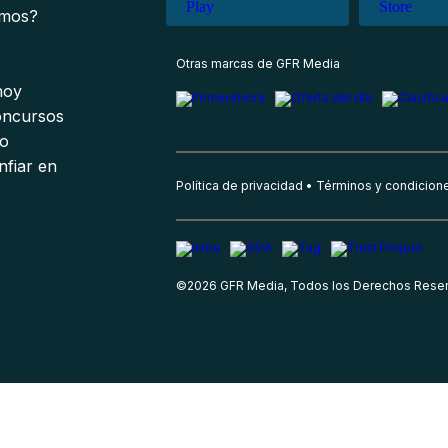
omos?
s
Otras marcas de GFR Media
 hoy
oncursos
io
nfiar en
Política de privacidad
Términos y condicion
©
2026
GFR Media, Todos los Derechos Rese