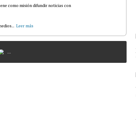
iene como misión difundir noticias con
edios...
Leer más
...