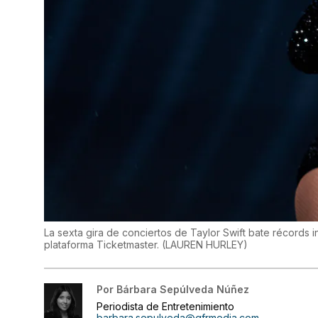
La sexta gira de conciertos de Taylor Swift bate récords 
plataforma Ticketmaster.
(
LAUREN HURLEY
)
Por
Bárbara Sepúlveda Núñez
Periodista de Entretenimiento
barbara.sepulveda@gfrmedia.com