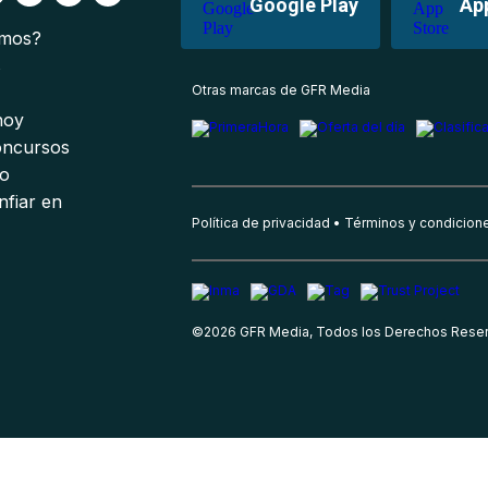
Google Play
Ap
omos?
s
Otras marcas de GFR Media
 hoy
oncursos
io
nfiar en
Política de privacidad
Términos y condicion
©
2026
GFR Media, Todos los Derechos Rese