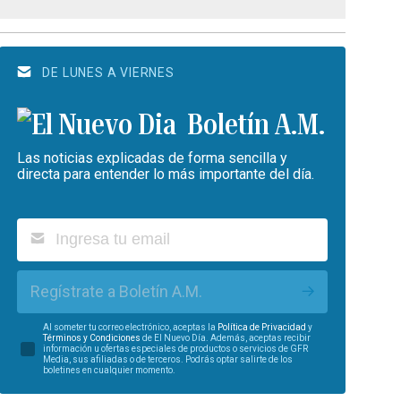
DE LUNES A VIERNES
Boletín A.M.
Las noticias explicadas de forma sencilla y
directa para entender lo más importante del día.
Regístrate a Boletín A.M.
Al someter tu correo electrónico, aceptas la
Política de Privacidad
y
Términos y Condiciones
de El Nuevo Día. Además, aceptas recibir
información u ofertas especiales de productos o servicios de GFR
Media, sus afiliadas o de terceros. Podrás optar salirte de los
boletines en cualquier momento.