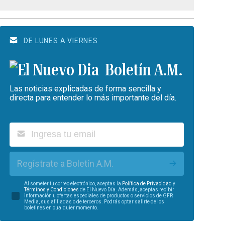
DE LUNES A VIERNES
Boletín A.M.
Las noticias explicadas de forma sencilla y
directa para entender lo más importante del día.
Regístrate a Boletín A.M.
Al someter tu correo electrónico, aceptas la
Política de Privacidad
y
Términos y Condiciones
de El Nuevo Día. Además, aceptas recibir
información u ofertas especiales de productos o servicios de GFR
Media, sus afiliadas o de terceros. Podrás optar salirte de los
boletines en cualquier momento.