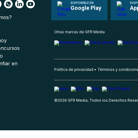
DISPONIBLE EN
DISP
Google Play
Ap
omos?
s
Otras marcas de GFR Media
 hoy
oncursos
io
nfiar en
Política de privacidad
Términos y condicion
©
2026
GFR Media, Todos los Derechos Rese