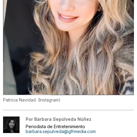
Patricia Navidad.
(
Instagram
)
Por
Bárbara Sepúlveda Núñez
Periodista de Entretenimiento
barbara.sepulveda@gfrmedia.com