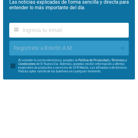
Las noticias explicadas de forma sencilla y directa para
entender lo más importante del día.
Regístrate a Boletín A.M.
Al someter tu correo electrónico, aceptas la
Política de Privacidad
y
Términos y
Condiciones
de El Nuevo Día. Además, aceptas recibir información u ofertas
especiales de productos o servicios de GFR Media, sus afiliadas o de terceros.
Podrás optar salirte de los boletines en cualquier momento.