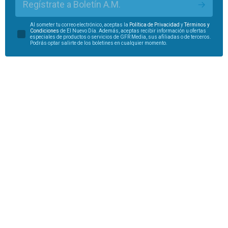
Regístrate a Boletín A.M.
Al someter tu correo electrónico, aceptas la
Política de Privacidad
y
Términos y
Condiciones
de El Nuevo Día. Además, aceptas recibir información u ofertas
especiales de productos o servicios de GFR Media, sus afiliadas o de terceros.
Podrás optar salirte de los boletines en cualquier momento.