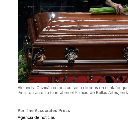
Alejandra Guzmán coloca un ramo de lirios en el ataúd que 
Pinal, durante su funeral en el Palacio de Bellas Artes, e
Por
The Associated Press
Agencia de noticias