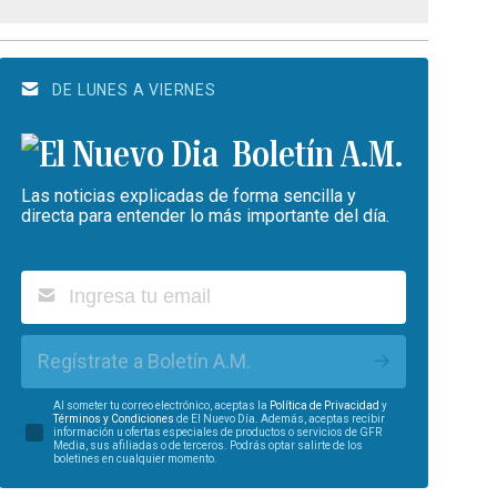
DE LUNES A VIERNES
Boletín A.M.
Las noticias explicadas de forma sencilla y
directa para entender lo más importante del día.
Regístrate a Boletín A.M.
Al someter tu correo electrónico, aceptas la
Política de Privacidad
y
Términos y Condiciones
de El Nuevo Día. Además, aceptas recibir
información u ofertas especiales de productos o servicios de GFR
Media, sus afiliadas o de terceros. Podrás optar salirte de los
boletines en cualquier momento.