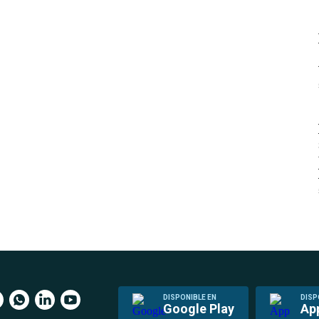
DISPONIBLE EN
DISP
Google Play
Ap