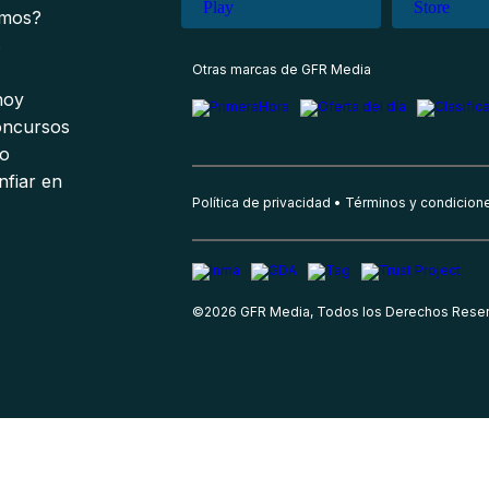
omos?
s
Otras marcas de GFR Media
 hoy
oncursos
io
nfiar en
Política de privacidad
Términos y condicion
©
2026
GFR Media, Todos los Derechos Rese