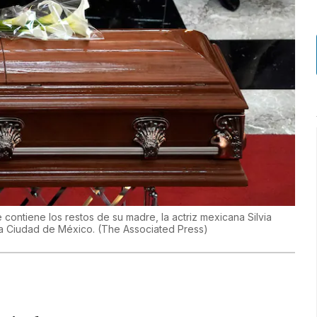
contiene los restos de su madre, la actriz mexicana Silvia
n la Ciudad de México.
(
The Associated Press
)