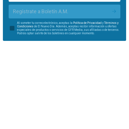
Regístrate a Boletín A.M.
Al someter tu correo electrónico, aceptas la
Política de Privacidad
y
Términos y
Condiciones
de El Nuevo Día. Además, aceptas recibir información u ofertas
especiales de productos o servicios de GFR Media, sus afiliadas o de terceros.
Podrás optar salirte de los boletines en cualquier momento.