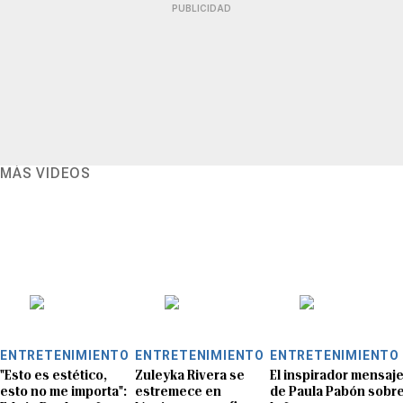
PUBLICIDAD
MÁS VIDEOS
ENTRETENIMIENTO
ENTRETENIMIENTO
ENTRETENIMIENTO
"Esto es estético,
Zuleyka Rivera se
El inspirador mensaj
esto no me importa":
estremece en
de Paula Pabón sobr